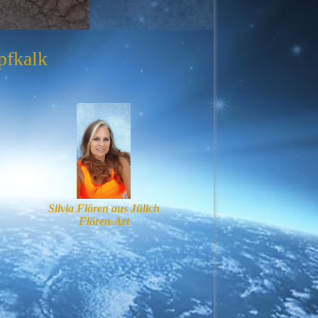
pfkalk
Silvia Flören aus Jülich
Flören-Art