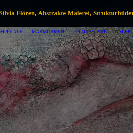
Silvia Flören, Abstrakte Malerei, Strukturbilde
UMPFKALK
MARMORMEHL
FLÖREN-ART
GALERI