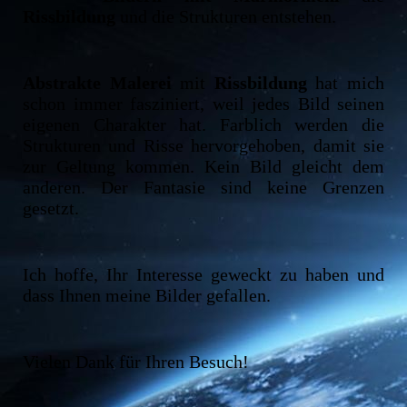
Rissbildung
und die Strukturen entstehen.
Abstrakte Malerei
mit
Rissbildung
hat mich
schon immer fasziniert, weil jedes Bild seinen
eigenen Charakter hat. Farblich werden die
Strukturen und Risse hervorgehoben, damit sie
zur Geltung kommen. Kein Bild gleicht dem
anderen. Der Fantasie sind keine Grenzen
gesetzt.
Ich hoffe, Ihr Interesse geweckt zu haben und
dass Ihnen meine Bilder gefallen.
Vielen Dank für Ihren Besuch!