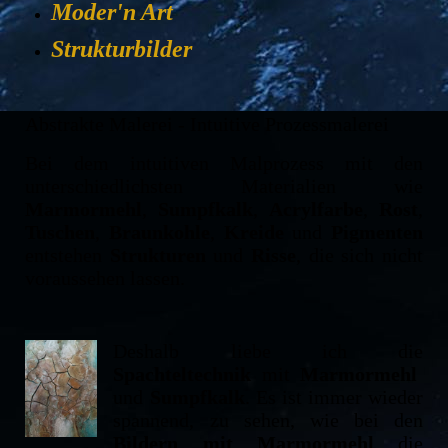
Moder'n Art
Strukturbilder
Abstrakte Malerei - Intuitive Prozessmalerei
Bei dem intuitiven Malprozess mit den
unterschiedlichsten Materialien wie
Marmormehl
,
Sumpfkalk
,
Acrylfarbe
,
Rost
,
Tuschen
,
Braunkohle
,
Kreide
und
Pigmenten
entstehen
Strukturen
und
Risse
, die sich nicht
voraussehen lassen.
Deshalb liebe ich die
Spachteltechnik
mit
Marmormehl
und
Sumpfkalk
. Es ist immer wieder
spannend, zu sehen, wie bei den
Bildern mit Marmormehl
die