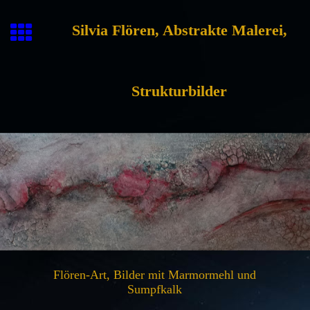
Silvia Flören, Abstrakte Malerei,
Strukturbilder
Flören-Art, Bilder mit Marmormehl und
Sumpfkalk