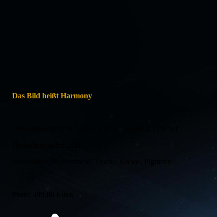
Das Bild heißt Harmony
Die Leinwand ist H 1,40 m x B 70 cm und 3,5 cm tief
Herstellungsjahr: 2021
Materialien: Marmormehl, Tusche, Kreide, Pigmente
Preis: 499,00 Euro