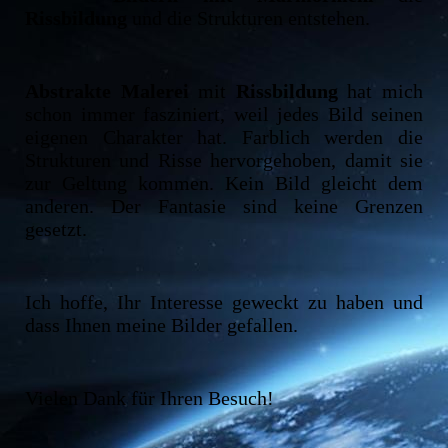
Rissbildung
und die Strukturen entstehen.
Abstrakte Malerei
mit
Rissbildung
hat mich
schon immer fasziniert, weil jedes Bild seinen
eigenen Charakter hat. Farblich werden die
Strukturen und Risse hervorgehoben, damit sie
zur Geltung kommen. Kein Bild gleicht dem
anderen. Der Fantasie sind keine Grenzen
gesetzt.
Ich hoffe, Ihr Interesse geweckt zu haben und
dass Ihnen meine Bilder gefallen.
Vielen Dank für Ihren Besuch!