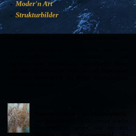
Moder'n Art
Strukturbilder
Abstrakte Malerei - Intuitive Prozessmalerei
Bei dem intuitiven Malprozess mit den
unterschiedlichsten Materialien wie
Marmormehl
,
Sumpfkalk
,
Acrylfarbe
,
Rost
,
Tuschen
,
Braunkohle
,
Kreide
und
Pigmenten
entstehen
Strukturen
und
Risse
, die sich nicht
voraussehen lassen.
Deshalb liebe ich die
Spachteltechnik
mit
Marmormehl
und
Sumpfkalk
. Es ist immer wieder
spannend, zu sehen, wie bei den
Bildern mit Marmormehl
die