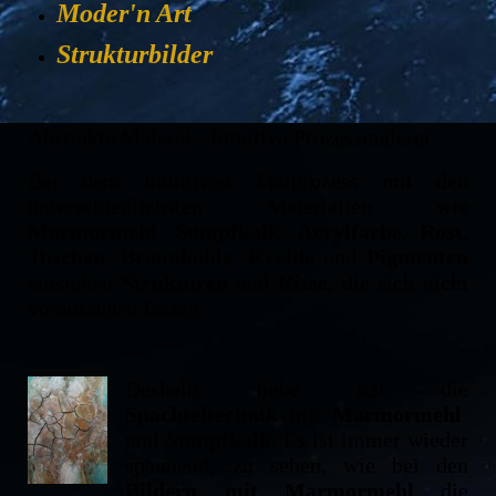
Moder'n Art
Strukturbilder
Abstrakte Malerei - Intuitive Prozessmalerei
Bei dem intuitiven Malprozess mit den
unterschiedlichsten Materialien wie
Marmormehl
,
Sumpfkalk
,
Acrylfarbe
,
Rost
,
Tuschen
,
Braunkohle
,
Kreide
und
Pigmenten
entstehen
Strukturen
und
Risse
, die sich nicht
voraussehen lassen.
Deshalb liebe ich die
Spachteltechnik
mit
Marmormehl
und
Sumpfkalk
. Es ist immer wieder
spannend, zu sehen, wie bei den
Bildern mit Marmormehl
die