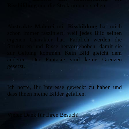
Rissbildung
und die Strukturen entstehen.
Abstrakte Malerei
mit
Rissbildung
hat mich
schon immer fasziniert, weil jedes Bild seinen
eigenen Charakter hat. Farblich werden die
Strukturen und Risse hervorgehoben, damit sie
zur Geltung kommen. Kein Bild gleicht dem
anderen. Der Fantasie sind keine Grenzen
gesetzt.
Ich hoffe, Ihr Interesse geweckt zu haben und
dass Ihnen meine Bilder gefallen.
Vielen Dank für Ihren Besuch!