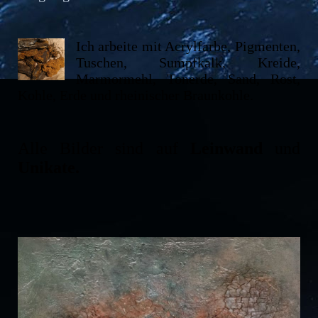
Ich arbeite mit Acrylfarbe, Pigmenten,
Tuschen, Sumpfkalk, Kreide,
Marmormehl, Tonerde, Sand, Rost,
Kohle, Erde und rheinischer Braunkohle.
Alle Bilder sind auf
Leinwand
und
Unikate.