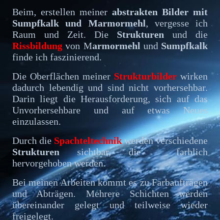
Beim, erstellen meiner
abstrakten Bilder mit
Sumpfkalk und Marmormehl
, vergesse ich
Raum und Zeit. Die
Strukturen
und die
Rissbildung
von M
armormehl
und
Sumpfkalk
finde ich faszinierend.
Die Oberflächen meiner
Strukturbilder
wirken
dadurch lebendig und sind nicht vorhersehbar.
Darin liegt die Herausforderung, sich auf das
Unvorhersehbare und auf etwas Neues
einzulassen.
Durch die
Spachteltechnik
werden verschiedene
Strukturen
sichtbar, die farblich
hervorgehoben werden.
Bei meinen Arbeiten kommt es zu Farbaufträgen
und Abträgen. Mehrere Schichten werden
übereinander gelegt und teilweise wieder
freigelegt.