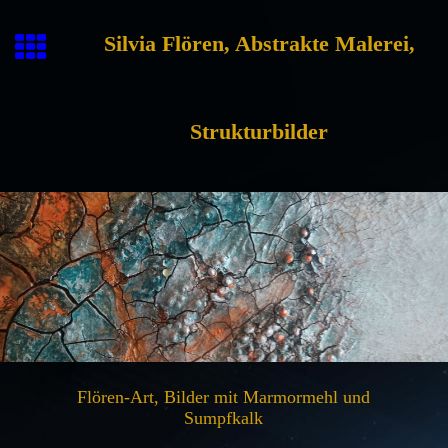
Silvia Flören, Abstrakte Malerei,
Strukturbilder
Flören-Art, Bilder mit Marmormehl und
Sumpfkalk