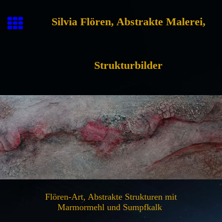
Silvia Flören, Abstrakte Malerei,
Strukturbilder
Flören-Art, Abstrakte Strukturen mit
Marmormehl und Sumpfkalk