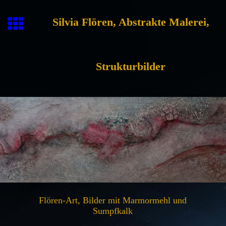
Silvia Flören, Abstrakte Malerei,
Strukturbilder
Flören-Art, Bilder mit Marmormehl und
Sumpfkalk