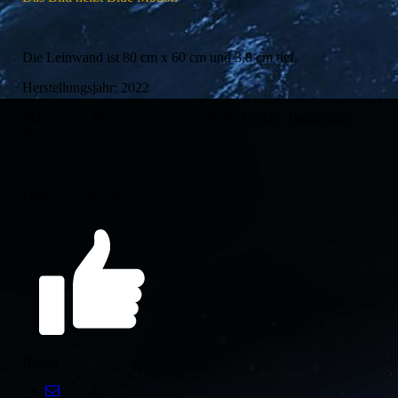
Die Leinwand ist 80 cm x 60 cm und 3,8 cm tief.
Herstellungsjahr: 2022
Materialien: Marmormehl, Sumpfkalk, Kreide, Tusche und
Pigmente.
Preis: 349,00 Euro
Beğen