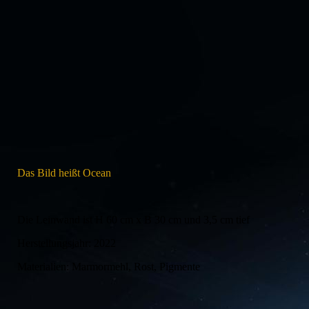
IMG_20220324_142941
Das Bild heißt Ocean
Die Leinwand ist H 60 cm x B 30 cm und 3,5 cm tief
Herstellungsjahr: 2022
Materialien: Marmormehl, Rost, Pigmente