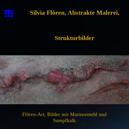
Silvia Flören, Abstrakte Malerei,
Strukturbilder
Flören-Art, Bilder mit Marmormehl und
Sumpfkalk