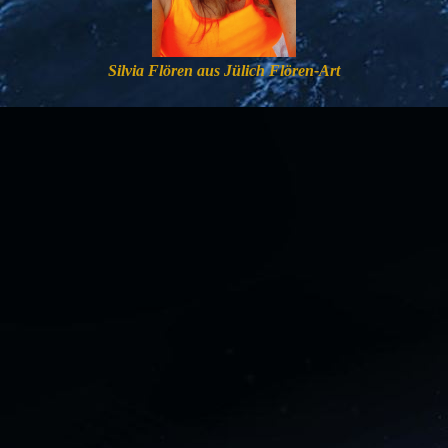
Silvia Flören aus Jülich Flören-Art