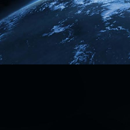
IMG_20220324_142926