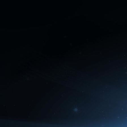
IMG_20220324_142933