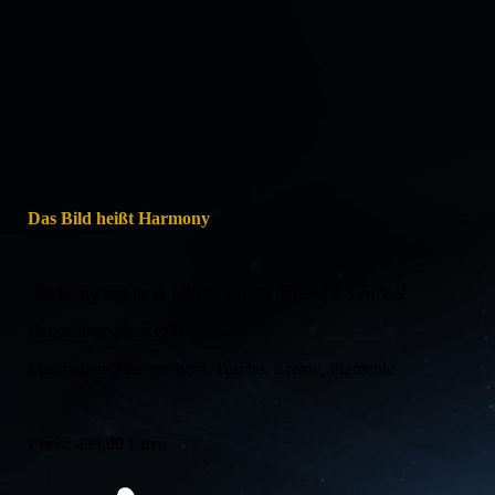
Das Bild heißt Harmony
Die Leinwand ist H 1,40 m x B 70 cm und 3,5 cm tief
Herstellungsjahr: 2021
Materialien: Marmormehl, Tusche, Kreide, Pigmente
Preis: 499,00 Euro