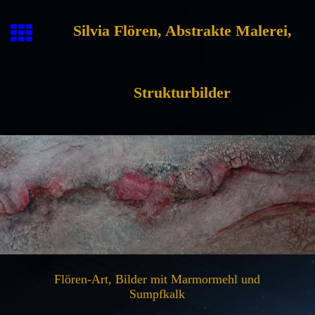
Silvia Flören, Abstrakte Malerei,
Strukturbilder
Flören-Art, Bilder mit Marmormehl und
Sumpfkalk