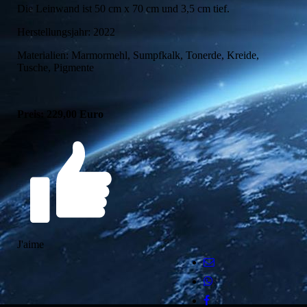
Die Leinwand ist 50 cm x 70 cm und 3,5 cm tief.
Herstellungsjahr: 2022
Materialien: Marmormehl, Sumpfkalk, Tonerde, Kreide,
Tusche, Pigmente
Preis: 229,00 Euro
J'aime