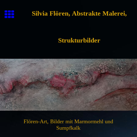
Silvia Flören, Abstrakte Malerei,
Strukturbilder
Flören-Art, Bilder mit Marmormehl und
Sumpfkalk