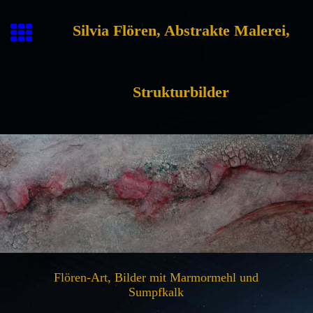
Silvia Flören, Abstrakte Malerei,
Strukturbilder
Flören-Art, Bilder mit Marmormehl und
Sumpfkalk